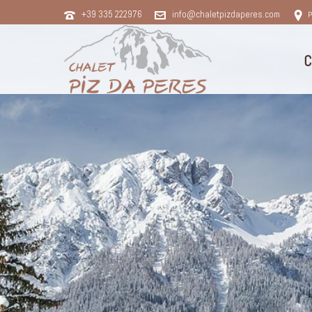
+39 335 222976
info@chaletpizdaperes.com
P
C