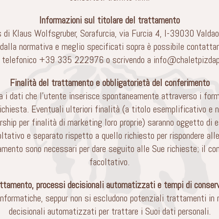
Informazioni sul titolare del trattamento
s di Klaus Wolfsgruber, Sorafurcia, via Furcia 4, I-39030 Valdao
i dalla normativa e meglio specificati sopra è possibile contatta
 telefonico
+39 335 222976
o scrivendo a
info@chaletpizda
Finalità del trattamento e obbligatorietà del conferimento
i dati che l’utente inserisce spontaneamente attraverso i form 
chiesta. Eventuali ulteriori finalità (a titolo esemplificativo 
rship per finalità di marketing loro proprie) saranno oggetto di 
oltativo e separato rispetto a quello richiesto per rispondere al
amento sono necessari per dare seguito alle Sue richieste; il con
facoltativo.
attamento, processi decisionali automatizzati e tempi di conserv
 informatiche, seppur non si escludono potenziali trattamenti in
decisionali automatizzati per trattare i Suoi dati personali.