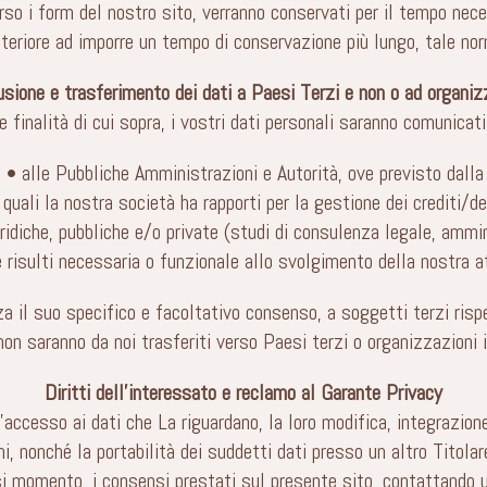
erso i form del nostro sito, verranno conservati per il tempo nec
eriore ad imporre un tempo di conservazione più lungo, tale norm
sione e trasferimento dei dati a Paesi Terzi e non o ad organizz
le finalità di cui sopra, i vostri dati personali saranno comunicat
• alle Pubbliche Amministrazioni e Autorità, ove previsto dalla
i quali la nostra società ha rapporti per la gestione dei crediti/de
ridiche, pubbliche e/o private (studi di consulenza legale, ammini
isulti necessaria o funzionale allo svolgimento della nostra att
za il suo specifico e facoltativo consenso, a soggetti terzi ris
non saranno da noi trasferiti verso Paesi terzi o organizzazioni 
Diritti dell’interessato e reclamo al Garante Privacy
l’accesso ai dati che La riguardano, la loro modifica, integrazion
mi, nonché la portabilità dei suddetti dati presso un altro Titola
asi momento, i consensi prestati sul presente sito, contattando un