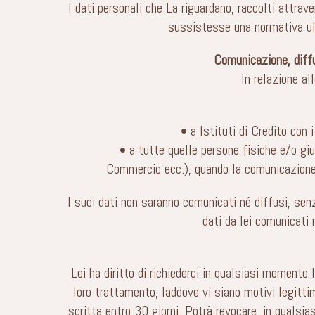
I dati personali che La riguardano, raccolti attrav
sussistesse una normativa ult
Comunicazione, diffu
In relazione al
• a Istituti di Credito con 
• a tutte quelle persone fisiche e/o giu
Commercio ecc.), quando la comunicazione r
I suoi dati non saranno comunicati né diffusi, sen
dati da lei comunicati 
Lei ha diritto di richiederci in qualsiasi momento 
loro trattamento, laddove vi siano motivi legitti
scritta entro 30 giorni. Potrà revocare, in qualsi