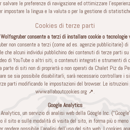
 salvare le preferenze di navigazione ed ottimizzare l’esperienz
er impostare la lingua e la valuta o per la gestione di statistiche
Cookies di terze parti
Wolfsgruber consente a terzi di installare cookie o tecnologie w
er non consente a terzi (come ad es. agenzie pubblicitarie) di in
e che alcuni individui pubblichino dei contenuti di terze parti su
eo di YouTube o altri siti, o contenuti integrati e strumenti di co
a parte di siti non di proprietà o non operati da Chalet Piz da P
care se sia possibile disabilitarli, sarà necessario controllare i 
rze parti modificando le impostazioni del browser. Le istruzioni p
www.allaboutcookies.org ↗
.
Google Analytics
Analytics, un servizio di analisi web della Google Inc. (“Google
o il sito e sulle modalità di visita del sito, in forma più o me
er rendere possibile l’analisi dell’uso del sito web. I cookies ana