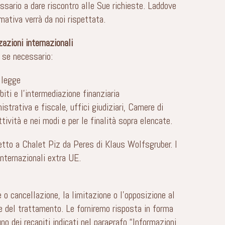
essario a dare riscontro alle Sue richieste. Laddove
ativa verrà da noi rispettata.
azioni internazionali
i se necessario:
 legge
biti e l’intermediazione finanziaria
strativa e fiscale, uffici giudiziari, Camere di
ività e nei modi e per le finalità sopra elencate.
petto a Chalet Piz da Peres di Klaus Wolfsgruber. I
internazionali extra UE.
e o cancellazione, la limitazione o l’opposizione al
re del trattamento. Le forniremo risposta in forma
o dei recapiti indicati nel paragrafo “Informazioni