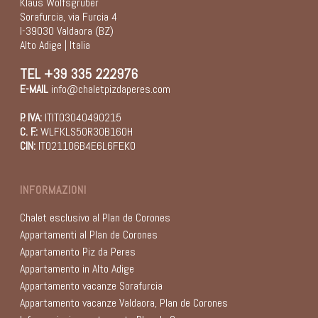
Klaus Wolfsgruber
Sorafurcia, via Furcia 4
I-39030 Valdaora (BZ)
Alto Adige | Italia
TEL
+39 335 222976
E-MAIL
info@chaletpizdaperes.com
P. IVA:
ITIT03040490215
C. F.:
WLFKLS50R30B160H
CIN:
IT021106B4E6L6FEKO
INFORMAZIONI
Chalet esclusivo al Plan de Corones
Appartamenti al Plan de Corones
Appartamento Piz da Peres
Appartamento in Alto Adige
Appartamento vacanze Sorafurcia
Appartamento vacanze Valdaora, Plan de Corones