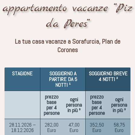
appartamento vacanze “Piz
da Peres”
La tua casa vacanze a Sorafurcia, Plan de
Corones
STAGIONE
SOGGIORNO A
SOGGIORNO BREVE
PARTIRE DA 5
4 NOTTI ²
NOTTI ¹
prezzo
prezzo
ogni
ogni
base
base
persona
persona
per 4
per 4
in più ³
in più ³
persone
persone
28.11.2026 –
282,00
47,00
352,50
58,75
18.12.2026
Euro
Euro
Euro
Euro