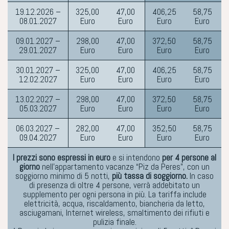
19.12.2026 –
325,00
47,00
406,25
58,75
08.01.2027
Euro
Euro
Euro
Euro
09.01.2027 –
298,00
47,00
372,50
58,75
29.01.2027
Euro
Euro
Euro
Euro
30.01.2027 –
325,00
47,00
406,25
58,75
12.02.2027
Euro
Euro
Euro
Euro
13.02.2027 –
298,00
47,00
372,50
58,75
05.03.2027
Euro
Euro
Euro
Euro
06.03.2027 –
282,00
47,00
352,50
58,75
09.04.2027
Euro
Euro
Euro
Euro
I prezzi sono espressi in euro
e si intendono
per 4 persone al
giorno
nell’appartamento vacanze “Piz da Peres”, con un
soggiorno minimo di 5 notti,
più tassa di soggiorno.
In caso
di presenza di oltre 4 persone, verrà addebitato un
supplemento per ogni persona in più. La tariffa include
elettricità, acqua, riscaldamento, biancheria da letto,
asciugamani, Internet wireless, smaltimento dei rifiuti e
pulizia finale.