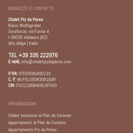
INDIRIZZO E CONTATTO
Chalet Piz da Peres
Klaus Wolfsgruber
Sorafurcia, via Furcia 4
I-39030 Valdaora (BZ)
Alto Adige | Italia
TEL
+39 335 222976
E-MAIL
info@chaletpizdaperes.com
P. IVA:
ITIT03040490215
C. F.:
WLFKLS50R30B160H
CIN:
IT021106B4E6L6FEKO
INFORMAZIONI
Chalet esclusivo al Plan de Corones
Appartamenti al Plan de Corones
Appartamento Piz da Peres