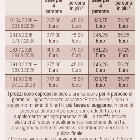
base per
base per
persona
persona
4
4
in più ³
in più ³
persone
persone
18.04.2026 –
267,00
45,00
333,75
56,25
19.06.2026
Euro
Euro
Euro
Euro
20.06.2026 –
277,00
45,00
346,25
56,25
17.07.2026
Euro
Euro
Euro
Euro
18.07.2026 –
305,00
45,00
381,25
56,25
28.08.2026
Euro
Euro
Euro
Euro
29.08.2026 –
277,00
45,00
346,25
56,25
18.09.2026
Euro
Euro
Euro
Euro
19.09.2026 –
267,00
45,00
333,75
56,25
27.11.2026
Euro
Euro
Euro
Euro
I prezzi sono espressi in euro
e si intendono
per 4 persone al
giorno
nell’appartamento vacanze “Piz da Peres”, con un
soggiorno minimo di 5 notti,
più tassa di soggiorno.
In caso di
presenza di oltre 4 persone, verrà addebitato un
supplemento per ogni persona in più. La tariffa include
elettricità, acqua, riscaldamento, biancheria da letto,
asciugamani, Internet wireless, smaltimento dei rifiuti e
pulizia finale.
¹ Prezzi al giorno per un soggiorno minimo di 5 notti. ² Prezzi